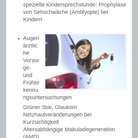
spezielle Kindersprechstunde: Prophylaxe
von Sehschwäche (Amblyopie) bei
Kindern
Augen
ärztlic
he
Vorsor
ge-
und
Früher
kennu
ngsuntersuchungen
Grüner Star, Glaukom
Netzhautveränderungen bei
Kurzsichtigkeit
Altersabhängige Makuladegeneration
(AMD)