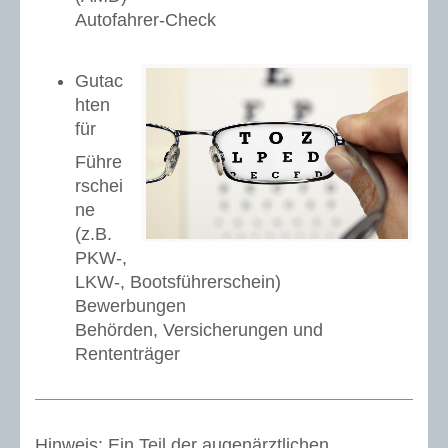
Autofahrer-Check
Gutac
hten
für
Führe
rschei
ne
(z.B.
PKW-,
LKW-, Bootsführerschein)
Bewerbungen
Behörden, Versicherungen und
Rententräger
Hinweis: Ein Teil der augenärztlichen